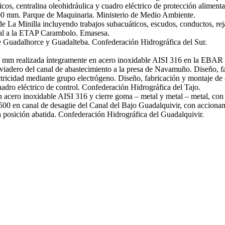
licos, centralina oleohidráulica y cuadro eléctrico de protección alimen
200 mm. Parque de Maquinaria. Ministerio de Medio Ambiente.
de La Minilla incluyendo trabajos subacuáticos, escudos, conductos, rej
gal a la ETAP Carambolo. Emasesa.
de Guadalhorce y Guadalteba. Confederación Hidrográfica del Sur.
00 mm realizada íntegramente en acero inoxidable AISI 316 en la EBA
liviadero del canal de abastecimiento a la presa de Navamuño. Diseño, f
ricidad mediante grupo electrógeno. Diseño, fabricación y montaje de 
adro eléctrico de control. Confederación Hidrográfica del Tajo.
 acero inoxidable AISI 316 y cierre goma – metal y metal – metal, co
00 en canal de desagüe del Canal del Bajo Guadalquivir, con accionami
a posición abatida. Confederación Hidrográfica del Guadalquivir.