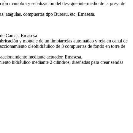
tación maniobra y señalización del desagüe intermedio de la presa de
as, ataguías, compuertas tipo Bureau, etc. Emasesa.
R de Camas. Emasesa
abricación y montaje de un limpiarrejas automático y reja en canal de
accionamiento oleohidráulico de 3 compuertas de fondo en torre de
n accionamiento mediante actuador. Emasesa.
ento hidráulico mediante 2 cilindros, diseñadas para crear sendas