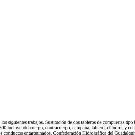
los siguientes trabajos. Sustitución de dos tableros de compuertas tipo
00 incluyendo cuerpo, contracuerpo, campana, tablero, cilindros y cent
s conductos entarquinados. Confederación Hidrográfica del Guadalquiv