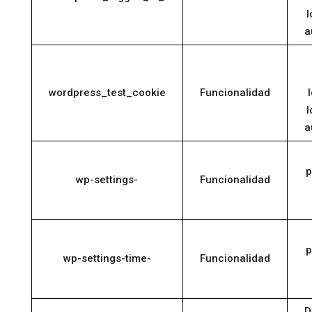
l
a
wordpress_test_cookie
Funcionalidad
l
a
p
wp-settings-
Funcionalidad
p
wp-settings-time-
Funcionalidad
D