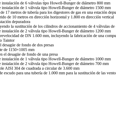
 e instalación de 6 válvulas tipo Howell-Bunger de diámetro 800 mm
 e instalación de 1 válvula tipo Howell-Bunger de diámetro 1500 mm
 de 17 metros de tubería para los digestores de gas en una estación dep
rido de 10 metros en dirección horizontal y 1.800 en dirección vertical
stación depuradora
luyendo la sustitución de los cilindros de accionamiento de 4 válvula
 e instalación de 2 válvula tipo Howell-Bunger de diámetro 1200 mm
sobrevelocidad de DN 1.600 mm, incluyendo la fabricación de una comp
po Taintor
l desagüe de fondo de dos presas
zante de 1150×1005 mm
en el desagüe de fondo de una presa
 e instalación de 1 válvula tipo Howell-Bunger de diámetro 1000 mm
 e instalación de 2 válvula tipo Howell-Bunger de diámetro 700 mm
dable AISI 304 de cuadrada a circular de 3.600 mm
de escudo para una tubería de 1.000 mm para la sustitución de las vento