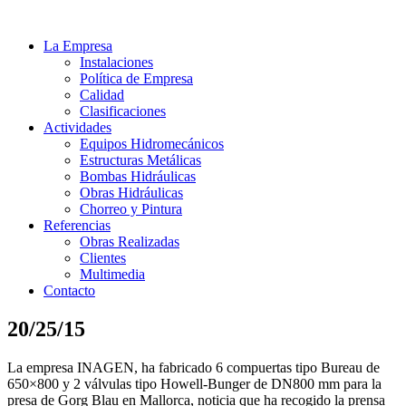
La Empresa
Instalaciones
Política de Empresa
Calidad
Clasificaciones
Actividades
Equipos Hidromecánicos
Estructuras Metálicas
Bombas Hidráulicas
Obras Hidráulicas
Chorreo y Pintura
Referencias
Obras Realizadas
Clientes
Multimedia
Contacto
20/25/15
La empresa INAGEN, ha fabricado 6 compuertas tipo Bureau de
650×800 y 2 válvulas tipo Howell-Bunger de DN800 mm para la
presa de Gorg Blau en Mallorca, noticia que ha recogido la prensa