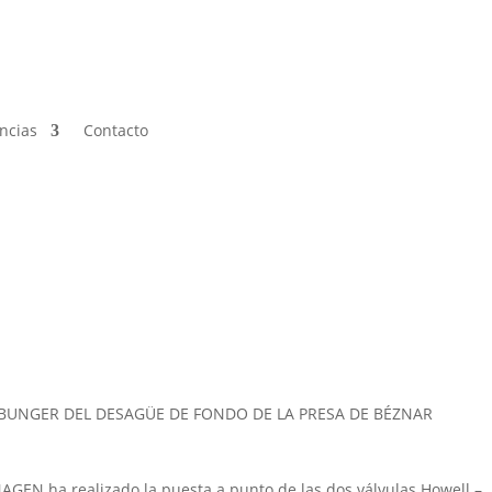
ncias
Contacto
 BUNGER DEL DESAGÜE DE FONDO DE LA PRESA DE BÉZNAR
AGEN ha realizado la puesta a punto de las dos válvulas Howell –