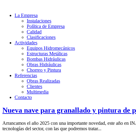
La Empresa
Instalaciones
Política de Empresa
Calidad
Clasificaciones
Actividades
Equipos Hidromecánicos
Estructuras Metálicas
Bombas Hidráulicas
Obras Hidráulicas
Chorreo y Pintura
Referencias
Obras Realizadas
Clientes
Multimedia
Contacto
Nueva nave para granallado y pintura de p
Arrancamos el año 2025 con una importante novedad, este año en INA
tecnologías del sector, con las que podremos tratar...